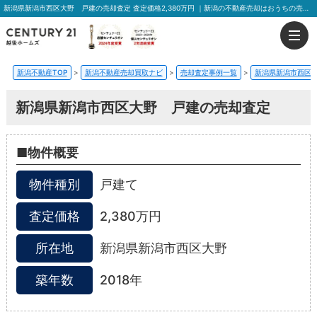
新潟県新潟市⻄区⼤野 戸建の売却査定 査定価格2,380万円 ｜新潟の不動産売却はおうちの売却プラス越後ホームズ
新潟不動産TOP
>
新潟不動産売却買取ナビ
>
売却査定事例一覧
>
新潟県新潟市⻄区
新潟県新潟市⻄区⼤野 戸建の売却査定
■物件概要
物件種別
戸建て
査定価格
2,380万円
所在地
新潟県新潟市⻄区⼤野
築年数
2018年