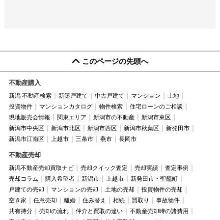
このページの先頭へ
不動産購入
新潟 不動産検索
新築戸建て
中古戸建て
マンション
土地
投資物件
マンションカタログ
物件検索
住宅ローンのご相談
現地販売会情報
関東エリア
新潟市の不動産
新潟市東区
新潟市中央区
新潟市北区
新潟市西区
新潟市秋葉区
新発田市
新潟市江南区
上越市
三条市
燕市
長岡市
不動産売却
新潟不動産売却買取ナビ
売却クイック査定
売却実績
査定事例
売却コラム
購入希望者
新潟市
上越市
新発田市・聖籠町
戸建ての売却
マンションの売却
土地の売却
投資物件の売却
空き家
任意売却
離婚
住み替え
相続
買取り
事故物件
共有持分
売却の流れ
仲介と買取の違い
不動産売却時の諸費用