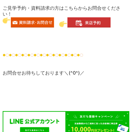
ご見学予約・資料請求の方はこちらからお問合せくださ
い！
●
〇
●
〇
●
〇
●
〇
●
〇
●
〇
●
〇
●
〇
●
〇
●
〇
●
〇
●
〇
●
〇
お問合せお待ちしております＼(^0^)／
#新潟市西区 #新発田市 #新築戸建 #新築建売
新潟市東区 新築戸建 新築建売 新築