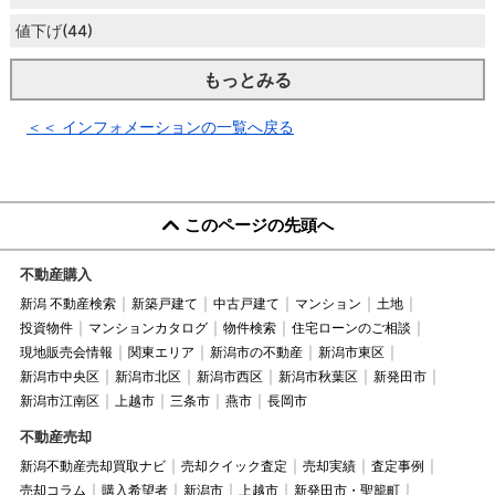
値下げ(44)
もっとみる
＜＜ インフォメーションの一覧へ戻る
このページの先頭へ
不動産購入
新潟 不動産検索
新築戸建て
中古戸建て
マンション
土地
投資物件
マンションカタログ
物件検索
住宅ローンのご相談
現地販売会情報
関東エリア
新潟市の不動産
新潟市東区
新潟市中央区
新潟市北区
新潟市西区
新潟市秋葉区
新発田市
新潟市江南区
上越市
三条市
燕市
長岡市
不動産売却
新潟不動産売却買取ナビ
売却クイック査定
売却実績
査定事例
売却コラム
購入希望者
新潟市
上越市
新発田市・聖籠町