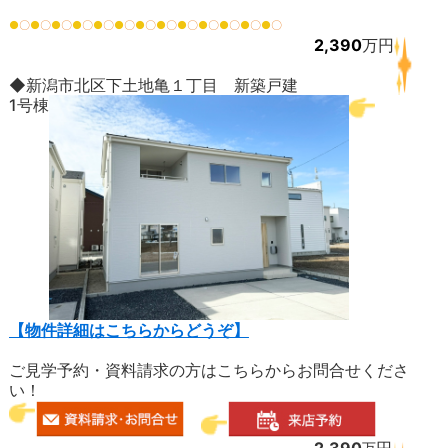
●
〇
●
〇
●
〇
●
〇
●
〇
●
〇
●
〇
●
〇
●
〇
●
〇
●
〇
●
〇
●
〇
2,390
万円
◆新潟市北区下土地亀１丁目 新築戸建
1号棟
【物件詳細はこちらからどうぞ】
ご見学予約・資料請求の方はこちらからお問合せくださ
い！
2,390
円
万