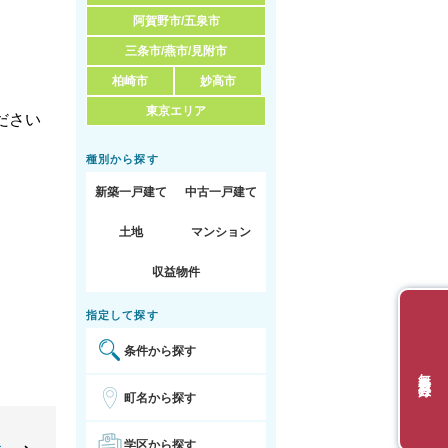
阿賀野市/五泉市
三条市/燕市/見附市
柏崎市
妙高市
東京エリア
ださい
種別から探す
新築一戸建て
中古一戸建て
土地
マンション
収益物件
指定して探す
条件から探す
無料会員登録
町名から探す
東
学区から探す