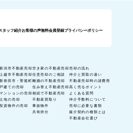
スタッフ紹介
お客様の声
無料会員登録
プライバシーポリシー
新潟市不動産売却
空き家の不動産売却
売却の流れ
上越市不動産売却
任意売却のご相談
仲介と買取の違い
新発田市・聖籠町
離婚の不動産売却
不動産売却時の諸費用
戸建ての売却
住み替え不動産売却
高く売るポイント
マンションの売却
相続で不動産売却
よくある質問
土地の売却
不動産買取り
仲介手数料について
投資物件の売却
事故物件
売却に必要な書類
共有持分
媒介契約の種類とは
不動産会社選び