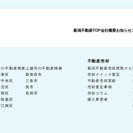
新潟不動産TOP
会社概要
お知らせ
不動産売却
市の不動産検索
上越市の不動産検索
新潟不動産売却買取ナビ
市東区
新発田市
売却クイック査定
市中央区
三条市
不動産売却実績
市北区
燕市
売却査定事例
市西区
長岡市
売却コラム
市秋葉区
購入希望者
市江南区