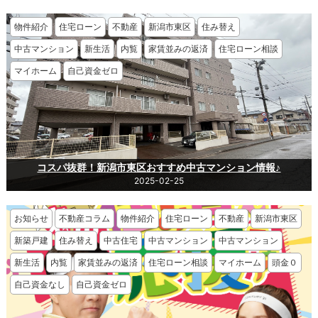
物件紹介
住宅ローン
不動産
新潟市東区
住み替え
中古マンション
新生活
内覧
家賃並みの返済
住宅ローン相談
マイホーム
自己資金ゼロ
コスパ抜群！新潟市東区おすすめ中古マンション情報♪
2025-02-25
お知らせ
不動産コラム
物件紹介
住宅ローン
不動産
新潟市東区
新築戸建
住み替え
中古住宅
中古マンション
中古マンション
新生活
内覧
家賃並みの返済
住宅ローン相談
マイホーム
頭金０
自己資金なし
自己資金ゼロ