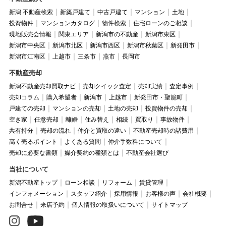
新潟 不動産検索
新築戸建て
中古戸建て
マンション
土地
投資物件
マンションカタログ
物件検索
住宅ローンのご相談
現地販売会情報
関東エリア
新潟市の不動産
新潟市東区
新潟市中央区
新潟市北区
新潟市西区
新潟市秋葉区
新発田市
新潟市江南区
上越市
三条市
燕市
長岡市
不動産売却
新潟不動産売却買取ナビ
売却クイック査定
売却実績
査定事例
売却コラム
購入希望者
新潟市
上越市
新発田市・聖籠町
戸建ての売却
マンションの売却
土地の売却
投資物件の売却
空き家
任意売却
離婚
住み替え
相続
買取り
事故物件
共有持分
売却の流れ
仲介と買取の違い
不動産売却時の諸費用
高く売るポイント
よくある質問
仲介手数料について
売却に必要な書類
媒介契約の種類とは
不動産会社選び
当社について
新潟不動産トップ
ローン相談
リフォーム
賃貸管理
インフォメーション
スタッフ紹介
採用情報
お客様の声
会社概要
お問合せ
来店予約
個人情報の取扱いについて
サイトマップ