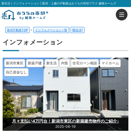
新生活｜インフォメーション | 新潟・上越の不動産はおうちの売却プラス 越後ホームズ
新潟不動産TOP
>
インフォメーション一覧
[新生活]
インフォメーション
新潟市東区
新築戸建
新生活
内覧
住宅ローン相談
マイホーム
自己資金なし
月々支払い4万円台！新潟市東区の新築建売物件のご紹介♪
2025-06-19