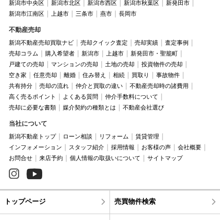
新潟市中央区
新潟市北区
新潟市西区
新潟市秋葉区
新発田市
新潟市江南区
上越市
三条市
燕市
長岡市
不動産売却
新潟不動産売却買取ナビ
売却クイック査定
売却実績
査定事例
売却コラム
購入希望者
新潟市
上越市
新発田市・聖籠町
戸建ての売却
マンションの売却
土地の売却
投資物件の売却
空き家
任意売却
離婚
住み替え
相続
買取り
事故物件
共有持分
売却の流れ
仲介と買取の違い
不動産売却時の諸費用
高く売るポイント
よくある質問
仲介手数料について
売却に必要な書類
媒介契約の種類とは
不動産会社選び
当社について
新潟不動産トップ
ローン相談
リフォーム
賃貸管理
インフォメーション
スタッフ紹介
採用情報
お客様の声
会社概要
お問合せ
来店予約
個人情報の取扱いについて
サイトマップ
トップページ
売買物件検索