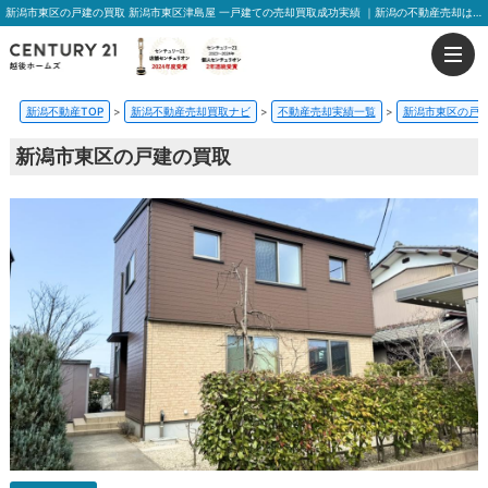
新潟市東区の戸建の買取 新潟市東区津島屋 一戸建ての売却買取成功実績 ｜新潟の不動産売却はおうちの売却プラス越後ホームズ
新潟不動産TOP
>
新潟不動産売却買取ナビ
>
不動産売却実績一覧
>
新潟市東区の戸
新潟市東区の戸建の買取