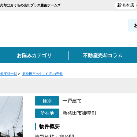
新潟本店
産売却はおうちの売却プラス越後ホームズ
お悩みカテゴリ
不動産売却コラム
売却実績一覧
>
新発田市の中古住宅の売却
却実績を探す
覧
お役立ち情報
と買取の違い
新発田市・聖籠町
買取
空き家
不動産売却時の諸費用
離婚
妙高市
任意売却
東京・神奈川・埼玉・千葉
高く売るポイント
事故物件
一戸建て
類
どんな業者を選ぶべき？
売却価格の決め方
売却
新発田市御幸町
実績を探す
物件概要
ン
土地
収益物件
売買価格：非公開