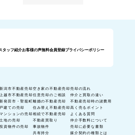
スタッフ紹介
お客様の声
無料会員登録
プライバシーポリシー
新潟市不動産売却
空き家の不動産売却
売却の流れ
上越市不動産売却
任意売却のご相談
仲介と買取の違い
新発田市・聖籠町
離婚の不動産売却
不動産売却時の諸費用
戸建ての売却
住み替え不動産売却
高く売るポイント
マンションの売却
相続で不動産売却
よくある質問
土地の売却
不動産買取り
仲介手数料について
投資物件の売却
事故物件
売却に必要な書類
共有持分
媒介契約の種類とは