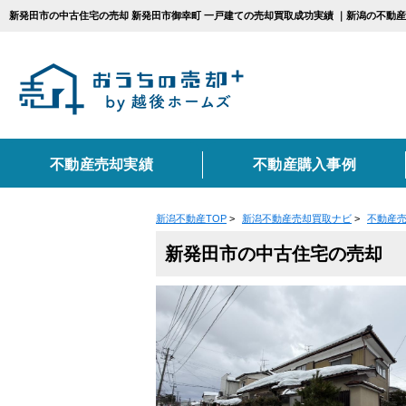
新発田市の中古住宅の売却 新発田市御幸町 一戸建ての売却買取成功実績 ｜新潟の不動
不動産売却実績
不動産購入事例
新潟不動産TOP
>
新潟不動産売却買取ナビ
>
不動産
エリアから不動産売
カテゴリ別お悩み一
不動産売却に関する
新発田市の中古住宅の売却
新潟市
相続
売却の流れ
住み替え
上越市
仲介
不動産売却に必要な書
種別から不動産売却
コンテンツ一覧
戸建て
マンショ