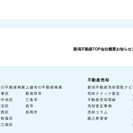
新潟不動産TOP
会社概要
お知らせ
不動産売却
市の不動産検索
上越市の不動産検索
新潟不動産売却買取ナビ
市東区
新発田市
売却クイック査定
市中央区
三条市
不動産売却実績
市北区
燕市
売却査定事例
市西区
長岡市
売却コラム
市秋葉区
購入希望者
市江南区