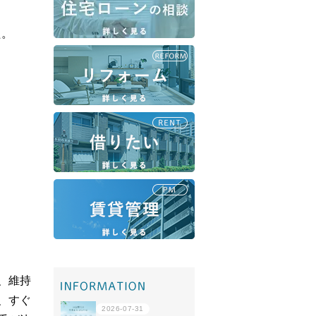
た。
移住・転勤
共有持分
、維持
、すぐ