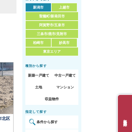
新潟市
上越市
聖籠町/新発田市
阿賀野市/五泉市
三条市/燕市/見附市
柏崎市
妙高市
東京エリア
種別から探す
新築一戸建て
中古一戸建て
土地
マンション
収益物件
指定して探す
無料会員登録
条件から探す