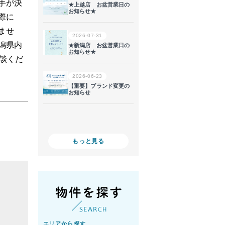
手が決
際に
ませ
潟県内
談くだ
もっと見る
エリアから探す