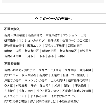
このページの先頭へ
不動産購入
新潟 不動産検索
新築戸建て
中古戸建て
マンション
土地
投資物件
マンションカタログ
物件検索
住宅ローンのご相談
現地販売会情報
関東エリア
新潟市の不動産
新潟市東区
新潟市中央区
新潟市北区
新潟市西区
新潟市秋葉区
新発田市
新潟市江南区
上越市
三条市
燕市
長岡市
不動産売却
新潟不動産売却買取ナビ
売却クイック査定
売却実績
査定事例
売却コラム
購入希望者
新潟市
上越市
新発田市・聖籠町
戸建ての売却
マンションの売却
土地の売却
投資物件の売却
空き家
任意売却
離婚
住み替え
相続
買取り
事故物件
共有持分
売却の流れ
仲介と買取の違い
不動産売却時の諸費用
高く売るポイント
よくある質問
仲介手数料について
売却に必要な書類
媒介契約の種類とは
不動産会社選び