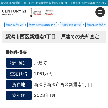
新潟市西区新通南1丁目 戸建ての売却査定 査定価格1,951万円 ｜新潟の不動産売却はおうちの売却プラス越後ホームズ
新潟不動産TOP
>
新潟不動産売却買取ナビ
>
売却査定事例一覧
>
新潟市西区新通南1
新潟市西区新通南1丁目 戸建ての売却査定
■物件概要
物件種別
戸建て
査定価格
1,951万円
所在地
新潟県新潟市西区新通南1丁目
築年数
2023年1月