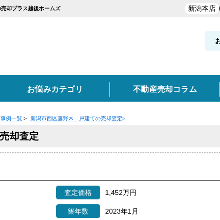
新潟本店
ちの売却プラス越後ホームズ
お悩みカテゴリ
不動産売却コラム
定事例一覧
>
新潟市西区藤野木 戸建ての売却査定
>
却実績を探す
覧
お役立ち情報
売却査定
と買取の違い
新発田市・聖籠町
買取
空き家
不動産売却時の諸費用
離婚
妙高市
任意売却
東京・神奈川・埼玉・千葉
高く売るポイント
事故物件
類
どんな業者を選ぶべき？
売却価格の決め方
売却
実績を探す
査定価格
1,452万円
ン
土地
収益物件
築年数
2023年1月