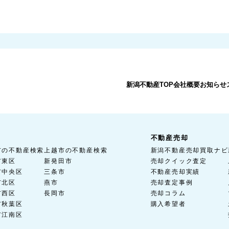
新潟不動産TOP
会社概要
お知らせ
不動産売却
市の不動産検索
上越市の不動産検索
新潟不動産売却買取ナビ
市東区
新発田市
売却クイック査定
市中央区
三条市
不動産売却実績
市北区
燕市
売却査定事例
市西区
長岡市
売却コラム
市秋葉区
購入希望者
市江南区