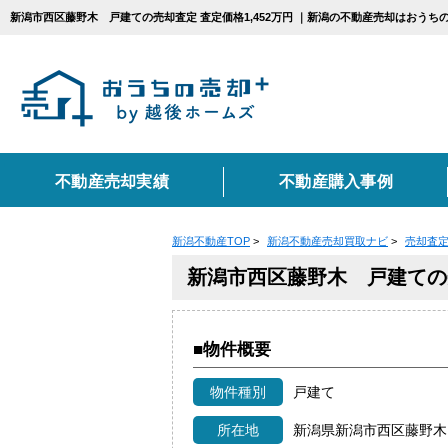
新潟市西区藤野木 戸建ての売却査定 査定価格1,452万円 ｜新潟の不動産売却はおう
不動産売却実績
不動産購入事例
新潟不動産TOP
>
新潟不動産売却買取ナビ
>
売却査
エリアから不動産売
カテゴリ別お悩み一
不動産売却に関する
新潟市西区藤野木 戸建ての
新潟市
相続
売却の流れ
住み替え
上越市
仲介
■物件概要
不動産売却に必要な書
種別から不動産売却
物件種別
戸建て
コンテンツ一覧
戸建て
マンショ
所在地
新潟県新潟市西区藤野木