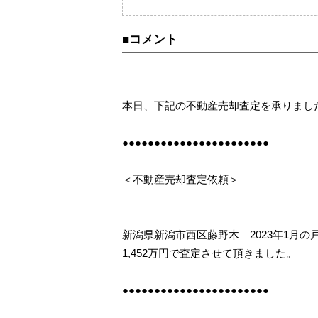
売却査定事例
購
カテゴリーから不動
■コメント
相続
住み替え
本日、下記の不動産売却査定を承りまし
●●●●●●●●●●●●●●●●●●●●●●●
＜不動産売却査定依頼＞
新潟県新潟市西区藤野木 2023年1月の
1,452万円で査定させて頂きました。
●●●●●●●●●●●●●●●●●●●●●●●