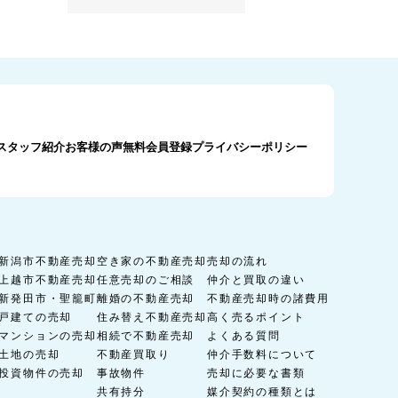
スタッフ紹介
お客様の声
無料会員登録
プライバシーポリシー
新潟市不動産売却
空き家の不動産売却
売却の流れ
上越市不動産売却
任意売却のご相談
仲介と買取の違い
新発田市・聖籠町
離婚の不動産売却
不動産売却時の諸費用
戸建ての売却
住み替え不動産売却
高く売るポイント
マンションの売却
相続で不動産売却
よくある質問
土地の売却
不動産買取り
仲介手数料について
投資物件の売却
事故物件
売却に必要な書類
共有持分
媒介契約の種類とは