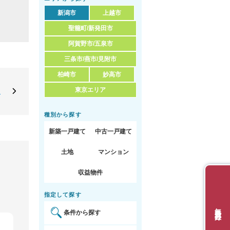
新潟市
上越市
聖籠町/新発田市
阿賀野市/五泉市
三条市/燕市/見附市
柏崎市
妙高市
東京エリア
定
種別から探す
新築一戸建て
中古一戸建て
土地
マンション
収益物件
指定して探す
無料会員登録
条件から探す