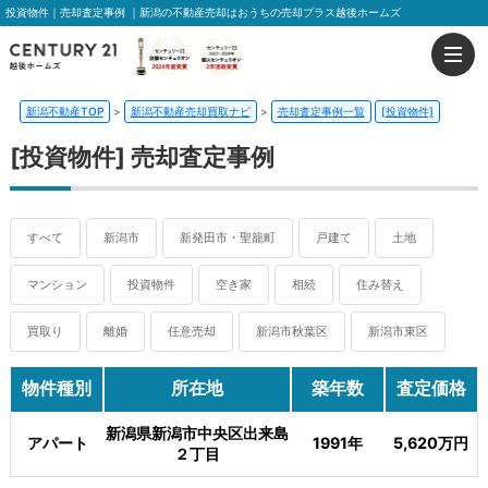
投資物件｜売却査定事例 ｜新潟の不動産売却はおうちの売却プラス越後ホームズ
新潟不動産TOP
>
新潟不動産売却買取ナビ
>
売却査定事例一覧
[投資物件]
[投資物件] 売却査定事例
すべて
新潟市
新発田市・聖籠町
戸建て
土地
マンション
投資物件
空き家
相続
住み替え
買取り
離婚
任意売却
新潟市秋葉区
新潟市東区
物件種別
所在地
築年数
査定価格
新潟県新潟市中央区出来島
アパート
1991年
5,620万円
２丁⽬