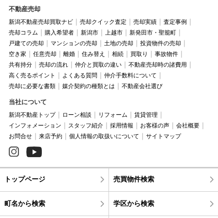
不動産売却
新潟不動産売却買取ナビ
売却クイック査定
売却実績
査定事例
売却コラム
購入希望者
新潟市
上越市
新発田市・聖籠町
戸建ての売却
マンションの売却
土地の売却
投資物件の売却
空き家
任意売却
離婚
住み替え
相続
買取り
事故物件
共有持分
売却の流れ
仲介と買取の違い
不動産売却時の諸費用
高く売るポイント
よくある質問
仲介手数料について
売却に必要な書類
媒介契約の種類とは
不動産会社選び
当社について
新潟不動産トップ
ローン相談
リフォーム
賃貸管理
インフォメーション
スタッフ紹介
採用情報
お客様の声
会社概要
お問合せ
来店予約
個人情報の取扱いについて
サイトマップ
トップページ
売買物件検索
町名から検索
学区から検索