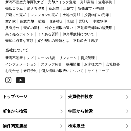
新潟不動産売却買取ナビ
売却クイック査定
売却実績
査定事例
売却コラム
購入希望者
新潟市
上越市
新発田市・聖籠町
戸建ての売却
マンションの売却
土地の売却
投資物件の売却
空き家
任意売却
離婚
住み替え
相続
買取り
事故物件
共有持分
売却の流れ
仲介と買取の違い
不動産売却時の諸費用
高く売るポイント
よくある質問
仲介手数料について
売却に必要な書類
媒介契約の種類とは
不動産会社選び
当社について
新潟不動産トップ
ローン相談
リフォーム
賃貸管理
インフォメーション
スタッフ紹介
採用情報
お客様の声
会社概要
お問合せ
来店予約
個人情報の取扱いについて
サイトマップ
トップページ
売買物件検索
町名から検索
学区から検索
物件閲覧履歴
検索履歴