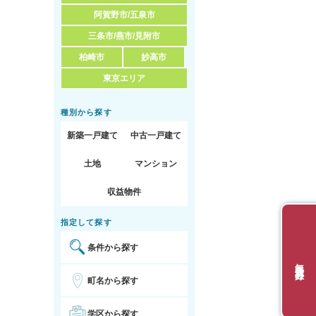
阿賀野市/五泉市
三条市/燕市/見附市
柏崎市
妙高市
東京エリア
種別から探す
新築一戸建て
中古一戸建て
土地
マンション
収益物件
指定して探す
条件から探す
無料会員登録
町名から探す
学区から探す