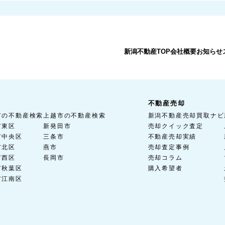
新潟不動産TOP
会社概要
お知らせ
不動産売却
市の不動産検索
上越市の不動産検索
新潟不動産売却買取ナビ
市東区
新発田市
売却クイック査定
市中央区
三条市
不動産売却実績
市北区
燕市
売却査定事例
市西区
長岡市
売却コラム
市秋葉区
購入希望者
市江南区