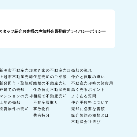
スタッフ紹介
お客様の声
無料会員登録
プライバシーポリシー
新潟市不動産売却
空き家の不動産売却
売却の流れ
上越市不動産売却
任意売却のご相談
仲介と買取の違い
新発田市・聖籠町
離婚の不動産売却
不動産売却時の諸費用
戸建ての売却
住み替え不動産売却
高く売るポイント
マンションの売却
相続で不動産売却
よくある質問
土地の売却
不動産買取り
仲介手数料について
投資物件の売却
事故物件
売却に必要な書類
共有持分
媒介契約の種類とは
不動産会社選び