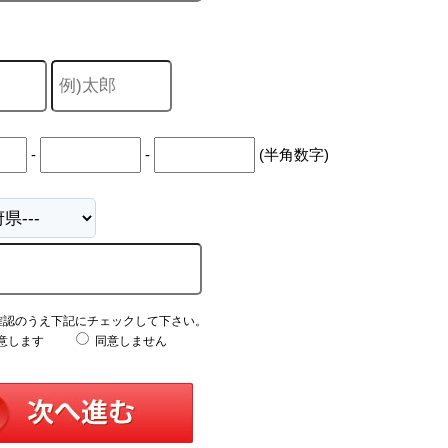
-
-
(半角数字)
確認のうえ下記にチェックして下さい。
意します
同意しません