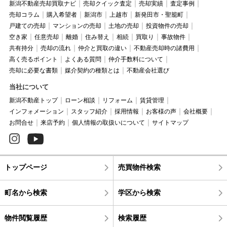
新潟不動産売却買取ナビ
売却クイック査定
売却実績
査定事例
売却コラム
購入希望者
新潟市
上越市
新発田市・聖籠町
戸建ての売却
マンションの売却
土地の売却
投資物件の売却
空き家
任意売却
離婚
住み替え
相続
買取り
事故物件
共有持分
売却の流れ
仲介と買取の違い
不動産売却時の諸費用
高く売るポイント
よくある質問
仲介手数料について
売却に必要な書類
媒介契約の種類とは
不動産会社選び
当社について
新潟不動産トップ
ローン相談
リフォーム
賃貸管理
インフォメーション
スタッフ紹介
採用情報
お客様の声
会社概要
お問合せ
来店予約
個人情報の取扱いについて
サイトマップ
トップページ
売買物件検索
町名から検索
学区から検索
物件閲覧履歴
検索履歴