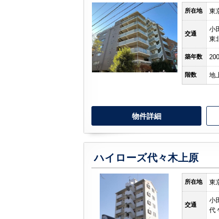
所在地
東
小
交通
東
築年数
20
階数
地
物件詳細
ハイローズ代々木上原
所在地
東
小
交通
代