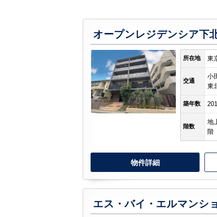
所在地
東
小
交通
東
築年数
20
地
階数
階
物件詳細