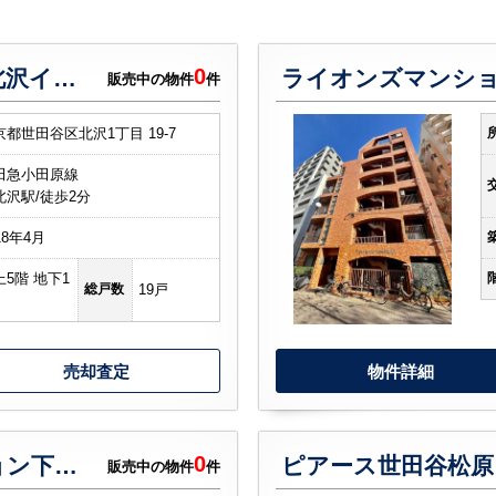
0
オープンレジデンシア下北沢イーストテラス
販売中の物件
件
京都世田谷区北沢1丁目 19-7
田急小田原線
北沢駅/徒歩2分
18年4月
上5階 地下1
総戸数
19戸
売却査定
物件詳細
0
エス・バイ・エルマンション下北沢
ピアース世田谷松原
販売中の物件
件