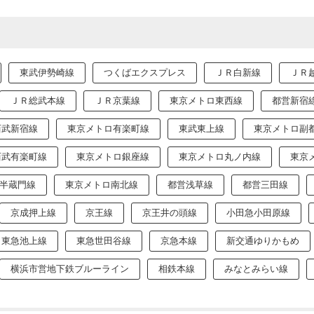
東武伊勢崎線
つくばエクスプレス
ＪＲ白新線
ＪＲ
ＪＲ総武本線
ＪＲ京葉線
東京メトロ東西線
都営新宿
西武新宿線
東京メトロ有楽町線
東武東上線
東京メトロ副
西武有楽町線
東京メトロ銀座線
東京メトロ丸ノ内線
東京
半蔵門線
東京メトロ南北線
都営浅草線
都営三田線
京成押上線
京王線
京王井の頭線
小田急小田原線
東急池上線
東急世田谷線
京急本線
新交通ゆりかもめ
横浜市営地下鉄ブルーライン
相鉄本線
みなとみらい線