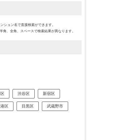
マンション名で直接検索ができます。
※半角、全角、スペースで検索結果が異なります。
川区
渋谷区
新宿区
港区
目黒区
武蔵野市