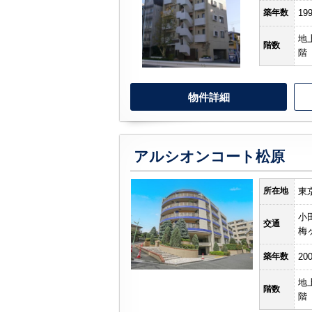
築年数
19
地
階数
階
物件詳細
アルシオンコート松原
所在地
東
小
交通
梅
築年数
20
地
階数
階