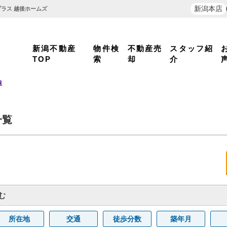
新潟本店
ラス 越後ホームズ
新潟不動産
物件検
不動産売
スタッフ紹
TOP
索
却
介
線
一覧
む
所在地
交通
徒歩分数
築年月