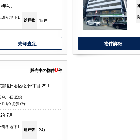
97年4月
上8階 地下1
総戸数
15戸
売却査定
物件詳細
0
販売中の物件
件
京都世田谷区松原6丁目 29-1
田急小田原線
ヶ丘駅/徒歩7分
02年7月
上6階 地下1
総戸数
34戸