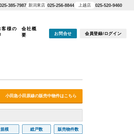
025-385-7987
新潟東店
025-256-8844
上越店
025-520-9460
お客様の
会社概
お問合せ
会員登録/ログイン
声
要
小田急小田原線の販売中物件はこちら
規模
総戸数
販売物件数