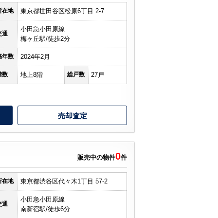
所在地
東京都世田谷区松原6丁目 2-7
小田急小田原線
交通
梅ヶ丘駅/徒歩2分
築年数
2024年2月
階数
地上8階
総戸数
27戸
売却査定
0
販売中の物件
件
所在地
東京都渋谷区代々木1丁目 57-2
小田急小田原線
交通
南新宿駅/徒歩6分