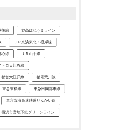
越後線
妙高はねうまライン
線
ＪＲ京浜東北・根岸線
都心線
ＪＲ山手線
メトロ日比谷線
都営大江戸線
都電荒川線
東急東横線
東急田園都市線
東京臨海高速鉄道りんかい線
横浜市営地下鉄グリーンライン