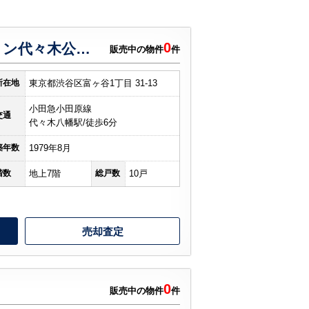
0
ライオンズマンション代々木公園第２
販売中の物件
件
所在地
東京都渋谷区富ヶ谷1丁目 31-13
小田急小田原線
交通
代々木八幡駅/徒歩6分
築年数
1979年8月
階数
地上7階
総戸数
10戸
売却査定
0
販売中の物件
件