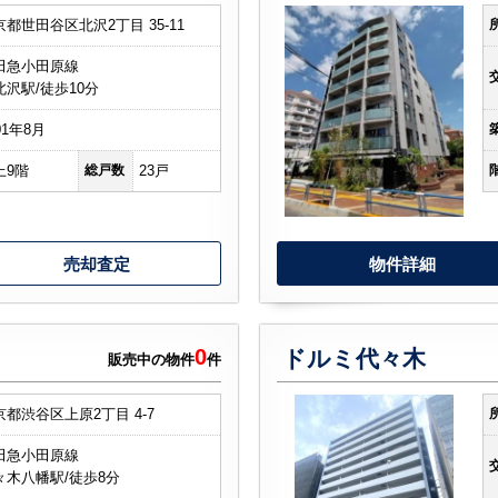
京都世田谷区北沢2丁目 35-11
田急小田原線
北沢駅/徒歩10分
01年8月
上9階
総戸数
23戸
売却査定
物件詳細
0
ドルミ代々木
販売中の物件
件
京都渋谷区上原2丁目 4-7
田急小田原線
々木八幡駅/徒歩8分